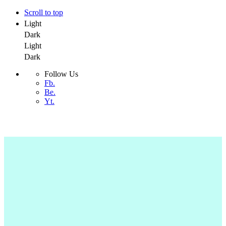
Scroll to top
Light
Dark
Light
Dark
Follow Us
Fb.
Be.
Yt.