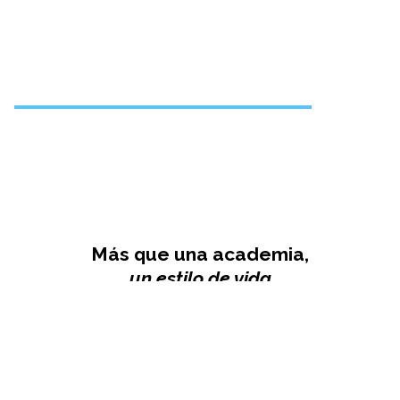
CONFIRMA TU ASISTENCIA A TU
VISITA EN DNA MUSIC
Más que una academia,
un estilo de vida