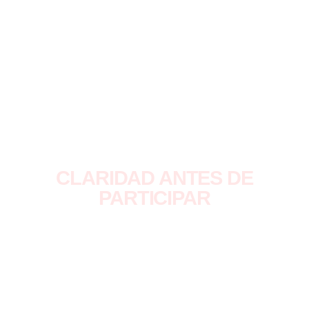
Durante el proceso de inscripción, cada participante
indica:
Su disponibilidad para audicionar
La(s) ciudad(es) en las que puede presentarse
La organización confirmará la sede asignada junto con la
agenda oficial de audiciones.
CLARIDAD ANTES DE
PARTICIPAR
HEADLINER es una competencia profesional.
Inscribirse implica aceptar: