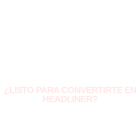
Las reglas del proceso
El compromiso de asistencia presencial
Las condiciones logísticas del concurso
Si un participante no puede desplazarse a una de las
sedes oficiales en caso de clasificar,
no debe continuar
con la inscripción
.
¿LISTO PARA CONVERTIRTE EN
HEADLINER?
Inscríbete, demuestra tu nivel y haz parte de
una plataforma que va más allá del escenario.