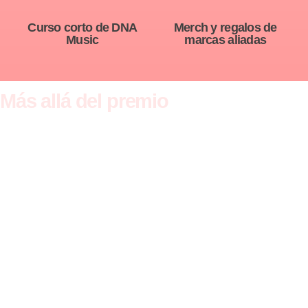
Curso corto de DNA
Merch y regalos de
Music
marcas aliadas
Más allá del premio
Todos los participantes que avanzan en
HEADLINER obtienen:
Exposición nacional en una plataforma
audiovisual profesional
Publicación de contenido en canales
oficiales del proyecto
Visibilidad ante jurados, marcas, venues
y promotores
Experiencia real en un formato