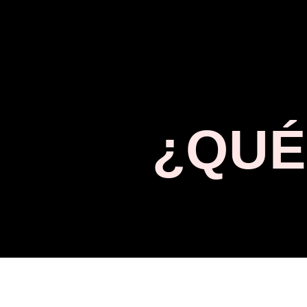
¿QUÉ
HEADLINER
es un co
proyectar a la próxim