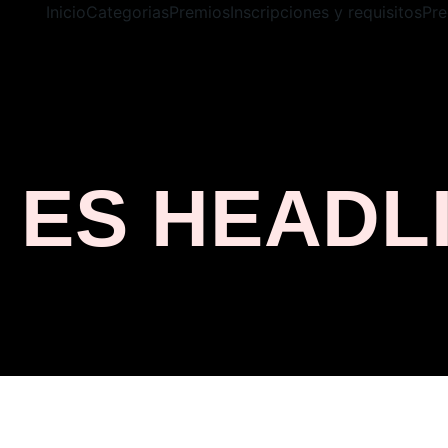
Inicio
Categorias
Premios
Inscripciones y requisitos
Pre
 ES HEADL
ncurso nacional de DJs creado para
a generación de talento en Colombia