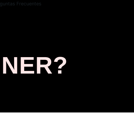
guntas Frecuentes
INER?
 descubrir, validar y
.