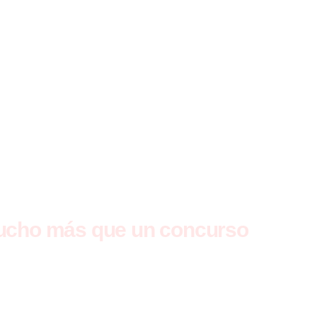
rovisada ni un evento aislado.
tructurada, con criterios claros, 
al y un recorrido diseñado para qu
un DJ de alto nivel.
cho más que un concurso
EADLINER combina cuatro elementos clave
Competencia real en cabina
Evaluación profesional y comparable