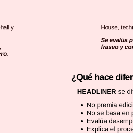
hall y
House, tech
Se evalúa p
,
fraseo y co
ro.
¿Qué hace dif
HEADLINER
se di
No premia edici
No se basa en 
Evalúa desempe
Explica el proc